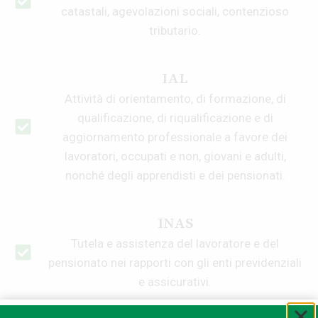
catastali, agevolazioni sociali, contenzioso
tributario.
IAL
Attività di orientamento, di formazione, di
qualificazione, di riqualificazione e di
aggiornamento professionale a favore dei
lavoratori, occupati e non, giovani e adulti,
nonché degli apprendisti e dei pensionati.
INAS
Tutela e assistenza del lavoratore e del
pensionato nei rapporti con gli enti previdenziali
e assicurativi.