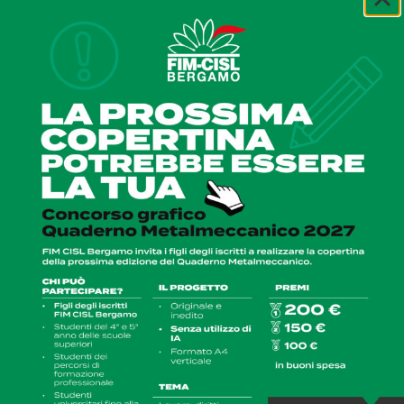
VERTENZE SINDACARE
Assistenza e consulenza nelle controversie di
lavoro, controllo delle buste paga, recupero
crediti, impugnazione del licenziamento.
Domande di pagamento al Fondo di garanzia
INPS per TFR e/o mensilità arretrate.
SICET
Informazioni e consulenza nei rapporti
di locazione, norme condominiali,
accesso agli alloggi popolari.