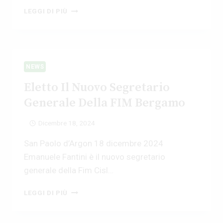
NON
LEGGI DI PIÙ
SEI
SOLA,
NON
SEI
SOLO
NEWS
Eletto Il Nuovo Segretario
Generale Della FIM Bergamo
Dicembre 18, 2024
San Paolo d’Argon 18 dicembre 2024
Emanuele Fantini è il nuovo segretario
generale della Fim Cisl…
ELETTO
LEGGI DI PIÙ
IL
NUOVO
SEGRETARIO