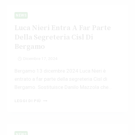
GENERALE
DELLA
NEWS
FIM
BERGAMO
Luca Nieri Entra A Far Parte
Della Segreteria Cisl Di
Bergamo
Dicembre 17, 2024
Bergamo 13 dicembre 2024 Luca Nieri è
entrato a far parte della segreteria Cisl di
Bergamo. Sostituisce Danilo Mazzola che…
LUCA
LEGGI DI PIÙ
NIERI ENTRA
A
FAR
PARTE
DELLA
NEWS