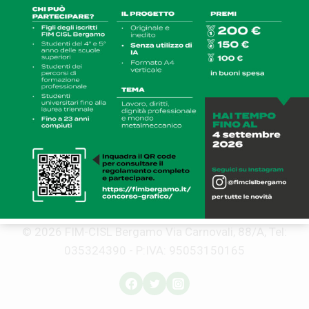
© 2026 FIM-CISL Bergamo Via Carnovali, 88/A, Tel:
035324390 - P:IVA: 95053150165